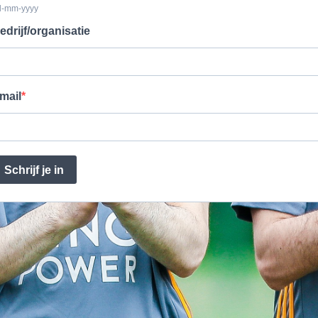
d-mm-yyyy
edrijf/organisatie
mail
Schrijf je in