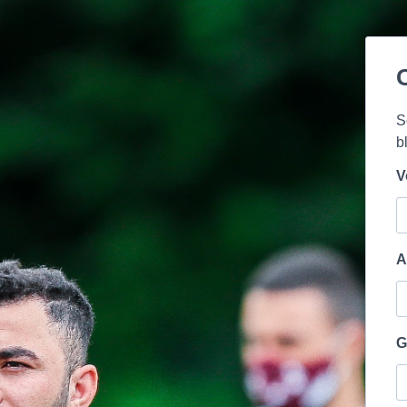
S
b
V
A
G