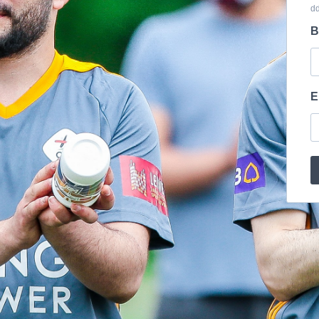
d
B
E