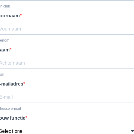
n club
oornaam
rénom
aam
om
-mailadres
resse e-mail
ouw functie